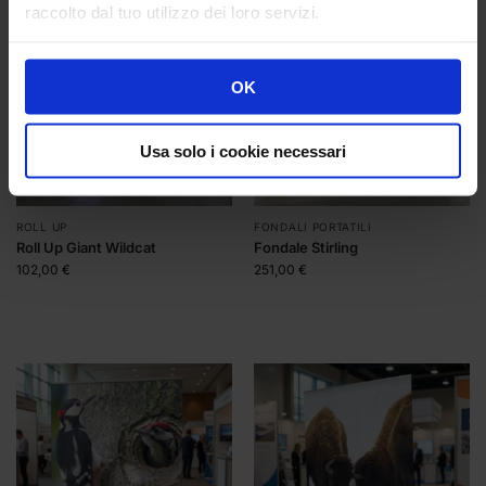
raccolto dal tuo utilizzo dei loro servizi.
OK
Usa solo i cookie necessari
ROLL UP
FONDALI PORTATILI
Roll Up Giant Wildcat
Fondale Stirling
102,00
€
251,00
€