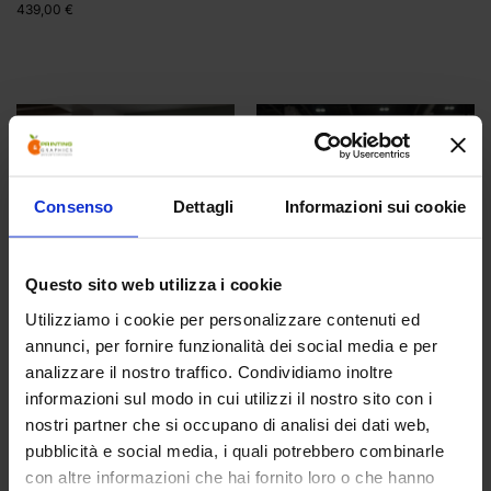
439,00
€
Consenso
Dettagli
Informazioni sui cookie
Questo sito web utilizza i cookie
Utilizziamo i cookie per personalizzare contenuti ed
annunci, per fornire funzionalità dei social media e per
FONDALI PORTATILI
ROLL UP
Fondale Etendard dritto
Roll Up Grande Wildcat
analizzare il nostro traffico. Condividiamo inoltre
285,00
€
97,00
€
informazioni sul modo in cui utilizzi il nostro sito con i
nostri partner che si occupano di analisi dei dati web,
pubblicità e social media, i quali potrebbero combinarle
con altre informazioni che hai fornito loro o che hanno