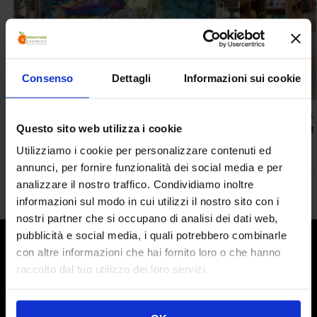
Consenso
Dettagli
Informazioni sui cookie
NOLEGGIO STAND AUTOGESTITO
ACCESSORI
,
ROL
Questo sito web utilizza i cookie
Fondale Stirling a Noleggio
Roll Up Hornet
310,00
€
44,00
€
Utilizziamo i cookie per personalizzare contenuti ed
annunci, per fornire funzionalità dei social media e per
analizzare il nostro traffico. Condividiamo inoltre
informazioni sul modo in cui utilizzi il nostro sito con i
nostri partner che si occupano di analisi dei dati web,
Cosa facciamo
pubblicità e social media, i quali potrebbero combinarle
con altre informazioni che hai fornito loro o che hanno
Da oltre 10 anni commercializziamo Strutture espositive di
raccolto dal tuo utilizzo dei loro servizi.
diverse tipologie e misure: dai versatili Roll Up ai nuovi
Fondali portatili, ai rivoluzionari Stand Modulari e
trasportabili.