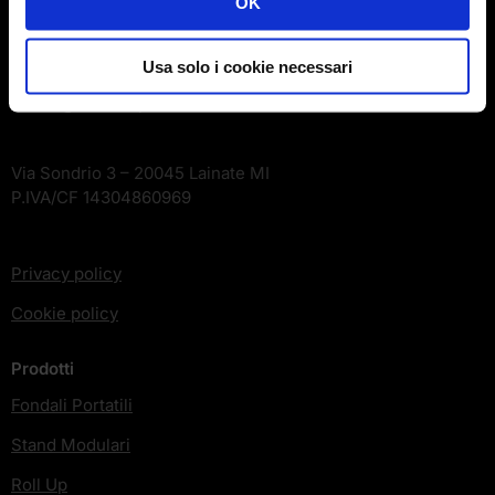
OK
Azienda
Usa solo i cookie necessari
Printing and Graphics SRL
Via Sondrio 3 – 20045 Lainate MI
P.IVA/CF 14304860969
Privacy policy
Cookie policy
Prodotti
Fondali Portatili
Stand Modulari
Roll Up