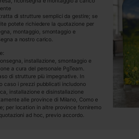
resa, riconsegna e montaggio a carico
iente
tratta di strutture semplici da gestire; se
rite potete richiedere la quotazione per
gna, montaggio, smontaggio e
segna a nostro carico.
e:
onsegna, installazione, smontaggio e
ione a cura del personale PgTeam.
aso di strutture più impegnative. In
o caso i prezzi pubblicati includono
ica, installazione e disinstallazione
atamente alle province di Milano, Como e
e; per location in altre province forniremo
 quotazioni ad hoc, previo accordo.