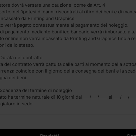
zzatore dovrà versare una cauzione, come da Art. 4
orto, nell’ipotesi di danni riscontrati al ritiro dei beni e di ma
incassato da Printing and Graphics.
to verrà pagato contestualmente al pagamento del noleggio.
 di pagamento mediante bonifico bancario verrà rimborsato a t
ito online non verrà incassato da Printing and Graphics fino a re
oni dello stesso.
 Durata del contratto
a del contratto verrà pattuita dalle parti al momento della sotto
rrenza coincide con il giorno della consegna dei beni e la scade
gna dei beni.
– Scadenza del termine di noleggio
atto ha termine naturale di 10 giorni dal ___/___/____ al ___/___/
ggiatore in sede.
Prodotti
Con