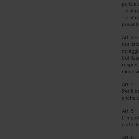
pulizia
– è alt
– è alt
previsti
Art. 3 –
L’utili
noleggi
L’utiliz
responsa
medesim
Art. 4 
Per il b
anche u
Art. 5 
L’impor
carta d
Art. 6 