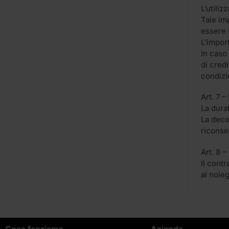
L’utili
Tale imp
essere 
L’impor
In caso
di cred
condizi
Art. 7 –
La durat
La deco
riconse
Art. 8 
Il contr
al nole
Cosa facciamo
Azienda