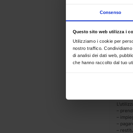
Contrat
Per nol
Consenso
fornitur
momento
testo ch
Questo sito web utilizza i c
Facsimi
Utilizziamo i cookie per perso
Art. 1 –
nostro traffico. Condividiamo 
L’utiliz
di analisi dei dati web, pubbl
stato d
che hanno raccolto dal tuo uti
Art. 2 –
Il noleg
– conse
– garant
moment
L’utiliz
– prend
– impieg
– pagar
– restit