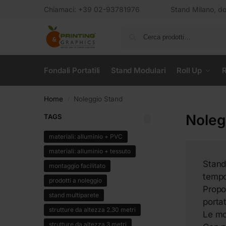
Chiamaci: +39 02-93781976
Stand Milano, dov
Fondali Portatili
Stand Modulari
Roll Up
R
Home
Noleggio Stand
/
Noleg
TAGS
materiali: alluminio + PVC
materiali: alluminio + tessuto
Stand 
montaggio facilitato
tempo
prodotti a noleggio
Propo
stand multiparete
portat
strutture da altezza 2.30 metri
Le mo
strutture da altezza 3 metri