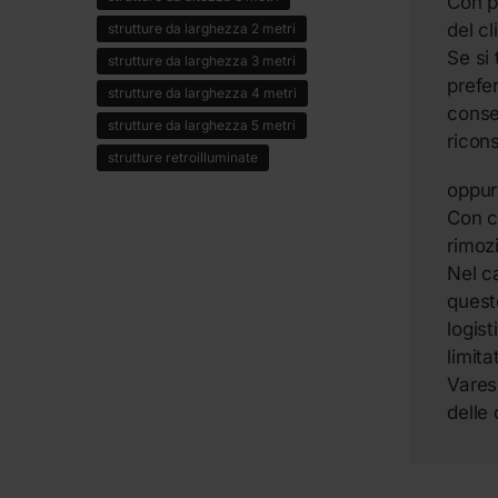
Con p
del cl
strutture da larghezza 2 metri
Se si 
strutture da larghezza 3 metri
prefe
strutture da larghezza 4 metri
conse
strutture da larghezza 5 metri
ricon
strutture retroilluminate
oppur
Con c
rimoz
Nel c
quest
logist
limit
Vares
delle