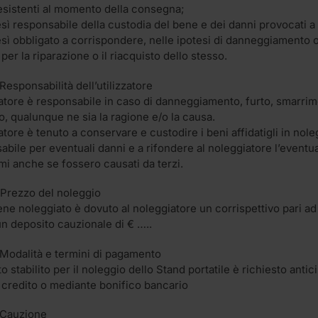
 esistenti al momento della consegna;
resì responsabile della custodia del bene e dei danni provocati 
resì obbligato a corrispondere, nelle ipotesi di danneggiamento 
 per la riparazione o il riacquisto dello stesso.
 Responsabilità dell’utilizzatore
zzatore è responsabile in caso di danneggiamento, furto, smarrim
o, qualunque ne sia la ragione e/o la causa.
zatore è tenuto a conservare e custodire i beni affidatigli in nol
bile per eventuali danni e a rifondere al noleggiatore l’eventuale
i anche se fossero causati da terzi.
– Prezzo del noleggio
ene noleggiato è dovuto al noleggiatore un corrispettivo pari ad 
n deposito cauzionale di € …..
– Modalità e termini di pagamento
to stabilito per il noleggio dello Stand portatile è richiesto a
i credito o mediante bonifico bancario
– Cauzione