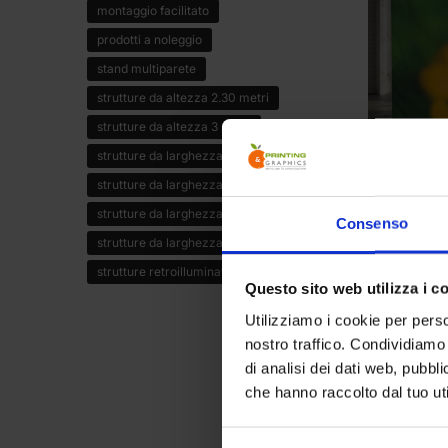
montaggio facilitato
prodotti a noleggio
stand multiparete
strutture da altezza 2.30 metri
strutture da altezza 3 metri
strutture da larghezza 2 metri
strutture da larghezza 3 metri
FONDALI POR
strutture da larghezza 4 metri
Consenso
Fondale co
strutture da larghezza 5 metri
293,00
€
strutture retroilluminate
Questo sito web utilizza i c
Utilizziamo i cookie per perso
nostro traffico. Condividiamo 
di analisi dei dati web, pubbl
che hanno raccolto dal tuo uti