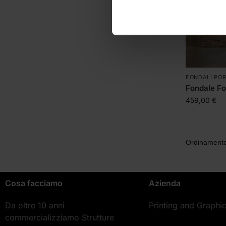
FONDALI POR
Fondale Fo
459,00
€
Cosa facciamo
Azienda
Da oltre 10 anni
Printing and Graphi
commercializziamo Strutture