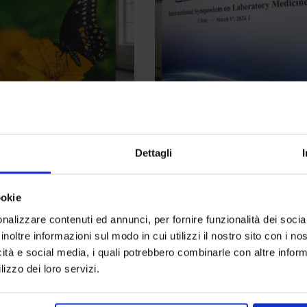
TATILI
NOLEGGIO STAND GESTITO PG
Dettagli
nfigurabile EasyFrame
Fondale a noleggio Zero
1.110,00
€
ookie
nalizzare contenuti ed annunci, per fornire funzionalità dei socia
inoltre informazioni sul modo in cui utilizzi il nostro sito con i n
icità e social media, i quali potrebbero combinarle con altre inform
lizzo dei loro servizi.