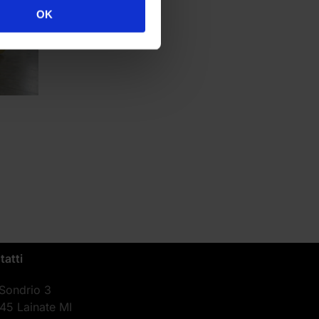
OK
tatti
 Sondrio 3
45 Lainate MI