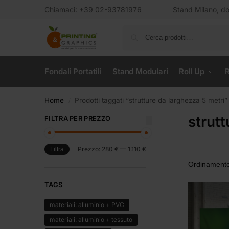
Chiamaci: +39 02-93781976
Stand Milano, dov
Fondali Portatili
Stand Modulari
Roll Up
R
Home
Prodotti taggati “strutture da larghezza 5 metri”
/
strutt
FILTRA PER PREZZO
Prezzo:
280 €
—
1.110 €
Filtra
TAGS
materiali: alluminio + PVC
materiali: alluminio + tessuto