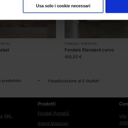
Usa solo i cookie necessari
TATILI
FONDALI PORTATILI
xbat
Fondale Etendard curvo
455,00
€
Visualizzazione di 5 risultati
Prodotti
Con
Fondali Portatili
cs SRL
Via
200
Stand Modulari