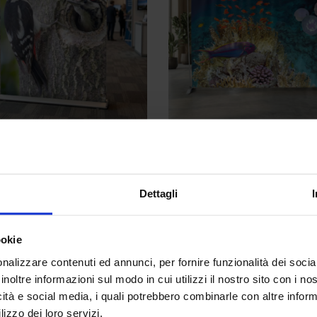
UP
NOLEGGIO STAND AUTOGESTITO
Up Spitfire
Fondale Stirling a Noleggio
00
€
310,00
€
Dettagli
Prodotti
Con
ookie
Fondali Portatili
nalizzare contenuti ed annunci, per fornire funzionalità dei socia
cs SRL
Via
inoltre informazioni sul modo in cui utilizzi il nostro sito con i n
200
Stand Modulari
icità e social media, i quali potrebbero combinarle con altre inform
Roll Up
45 Lainate MI
Tel
lizzo dei loro servizi.