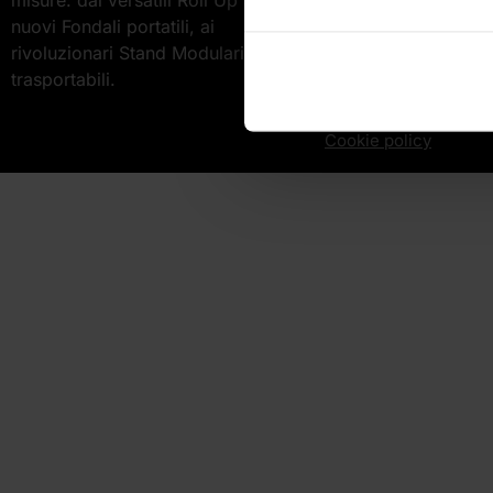
P.IVA/CF 14304860
nuovi Fondali portatili, ai
rivoluzionari Stand Modulari e
trasportabili.
Privacy policy
Cookie policy