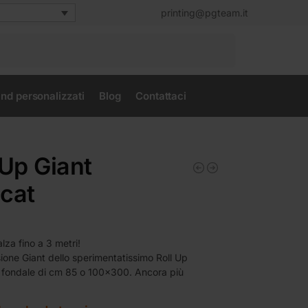
printing@pgteam.it
Cerca
nd personalizzati
Blog
Contattaci
 Up Giant
cat
€
alza fino a 3 metri!
ione Giant dello sperimentatissimo Roll Up
 fondale di cm 85 o 100×300. Ancora più