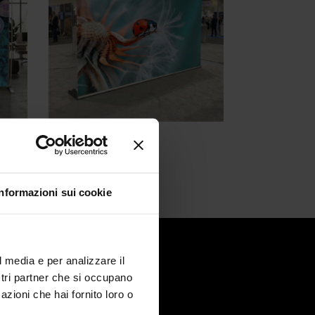
ROLL UP
Roll Up Sunderland
560,00
€
Informazioni sui cookie
tatti
l media e per analizzare il
 Sondrio 3
ostri partner che si occupano
45 Lainate MI
azioni che hai fornito loro o
.
+ 39
02-93781976