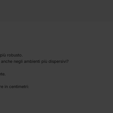
più robusto.
o anche negli ambienti più dispersivi?
te.
e in centimetri: