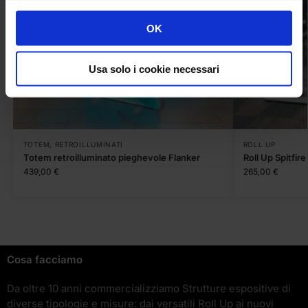
OK
Usa solo i cookie necessari
TOTEM
,
RETROILLUMINATI
ROLL UP
Totem retroilluminato pieghevole Flanker
Roll Up Spitfire
439,00
€
265,00
€
Cosa facciamo
Da oltre 10 anni commercializziamo Strutture espositive di
diverse tipologie e misure: dai versatili Roll Up ai nuovi