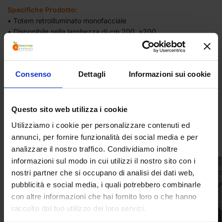
Specifiche Prodotto:
• Totem retroilluminato monofacciale
• Disponibile nella larghezza di cm 200 x200
• Retroilluminazione mediante LED preinstallati
• Piedini di sostegno
• Valigetta per il trasporto
Consenso
Dettagli
Informazioni sui cookie
Categorie:
Retroilluminati
,
Fondali Portatili
Tag:
strutture da larghezza 2 metri
,
strutture retroilluminate
Questo sito web utilizza i cookie
Utilizziamo i cookie per personalizzare contenuti ed
Prodotti correlati
annunci, per fornire funzionalità dei social media e per
analizzare il nostro traffico. Condividiamo inoltre
informazioni sul modo in cui utilizzi il nostro sito con i
nostri partner che si occupano di analisi dei dati web,
pubblicità e social media, i quali potrebbero combinarle
con altre informazioni che hai fornito loro o che hanno
raccolto dal tuo utilizzo dei loro servizi.