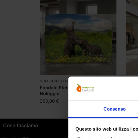
NOLEGGIO STAND AUTOGESTITO
TOTE
Fondale Etendard Dritto a
L-Ban
Noleggio
72,0
263,00
€
Consenso
Cosa facciamo
Azienda
Questo sito web utilizza i c