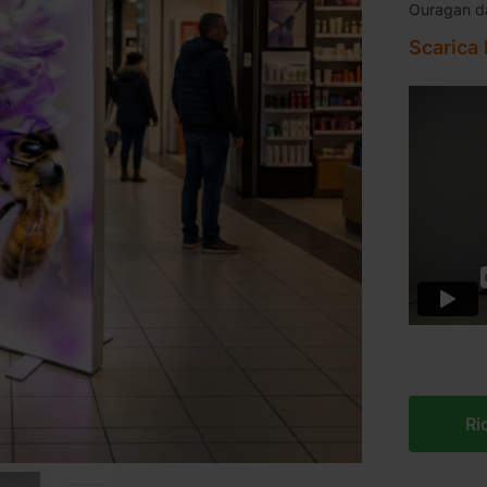
Ouragan d
Scarica 
Ri