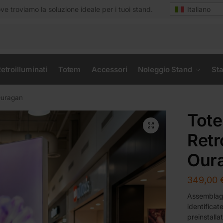
e troviamo la soluzione ideale per i tuoi stand.
Italiano
etroilluminati
Totem
Accessori
Noleggio Stand
Sta
Ouragan
Tot
Retr
Our
349,00
Assemblaggi
identificat
preinstalla