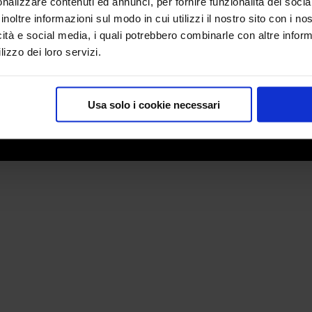
cs SRL
Via
nalizzare contenuti ed annunci, per fornire funzionalità dei socia
200
inoltre informazioni sul modo in cui utilizzi il nostro sito con i n
Stand Modulari
icità e social media, i quali potrebbero combinarle con altre inform
Roll Up
45 Lainate MI
Tel
lizzo dei loro servizi.
969
pri
Totem
Usa solo i cookie necessari