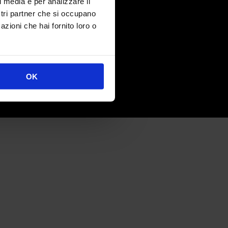
 Sondrio 3
l media e per analizzare il
45 Lainate MI
ostri partner che si occupano
azioni che hai fornito loro o
.
+ 39
02-93781976
nting@pgteam.it
OK