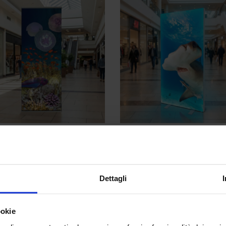
M
TOTEM
,
RETROILLUMINATI
ner Lightning
Totem retroilluminato piegh
Flanker
0
€
439,00
€
Dettagli
Prodotti
Con
ookie
Fondali Portatili