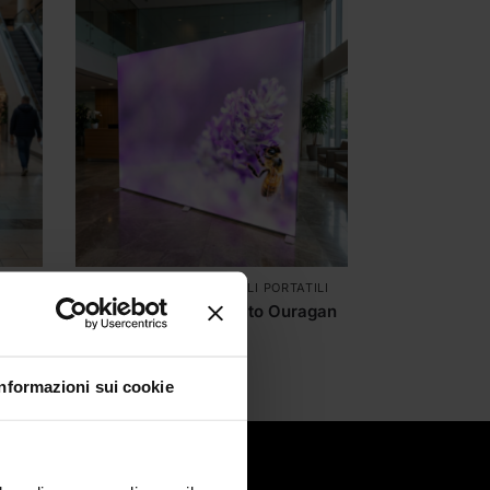
RETROILLUMINATI
,
FONDALI PORTATILI
evole
Fondale Retroilluminato Ouragan
1.943,00
€
Informazioni sui cookie
tatti