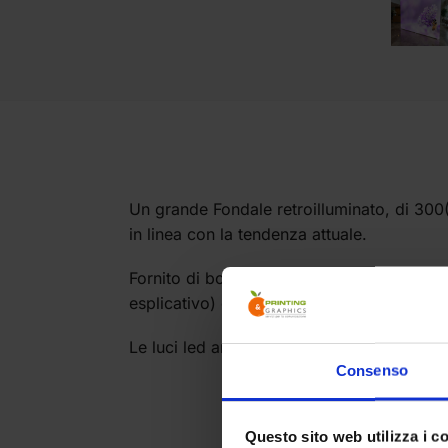
Un grande Fondale retroilluminato, di 300(
in linea con la tendenza attuale.
Fornito di borsa per il trasporto consiste i
esplicativo) e in un telo antistropiccio da a
Le luci led arrivano premontate nella strutt
Consenso
Questo sito web utilizza i c