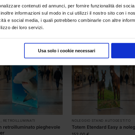
g:
prodotti a noleggio
,
strutture da altezza 2.30 metri
,
strut
nalizzare contenuti ed annunci, per fornire funzionalità dei socia
inoltre informazioni sul modo in cui utilizzi il nostro sito con i n
icità e social media, i quali potrebbero combinarle con altre inform
lizzo dei loro servizi.
Usa solo i cookie necessari
M
,
RETROILLUMINATI
NOLEGGIO STAND AUTOGESTITO
 retroilluminato pieghevole
Totem Etendard Easy a nole
er
152,00
€