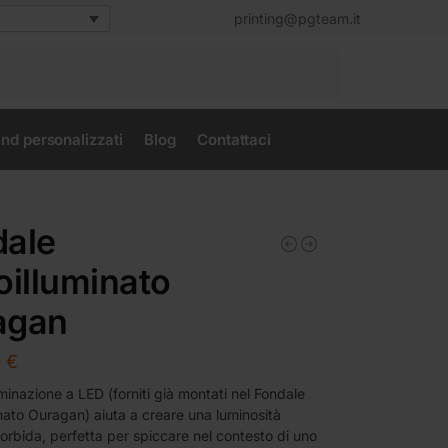
printing@pgteam.it
Cerca
nd personalizzati
Blog
Contattaci
dale
oilluminato
agan
0
€
uminazione a LED (forniti già montati nel Fondale
nato Ouragan) aiuta a creare una luminosità
orbida, perfetta per spiccare nel contesto di uno