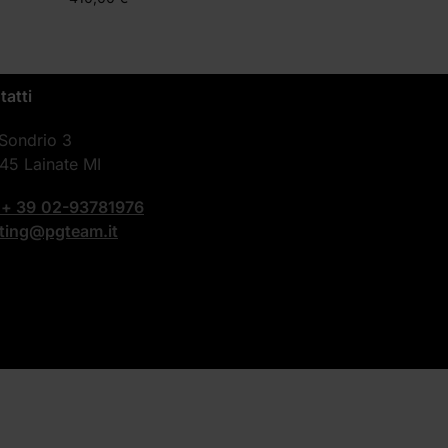
tatti
 Sondrio 3
45 Lainate MI
.
+ 39
02-93781976
nting@pgteam.it