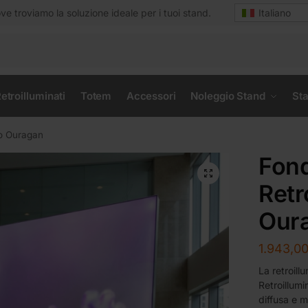
e troviamo la soluzione ideale per i tuoi stand.
Italiano
etroilluminati
Totem
Accessori
Noleggio Stand
Sta
to Ouragan
Fon
Retr
Our
1.943,0
La retroill
Retroillumi
diffusa e m