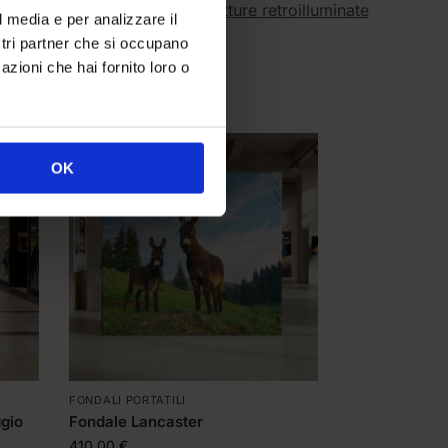
ture da larghezza 3 metri
,
strutture retroilluminate
l media e per analizzare il
ostri partner che si occupano
azioni che hai fornito loro o
OK
FONDALI PORTATILI
ggio
Fondale Lancaster
410,00
€