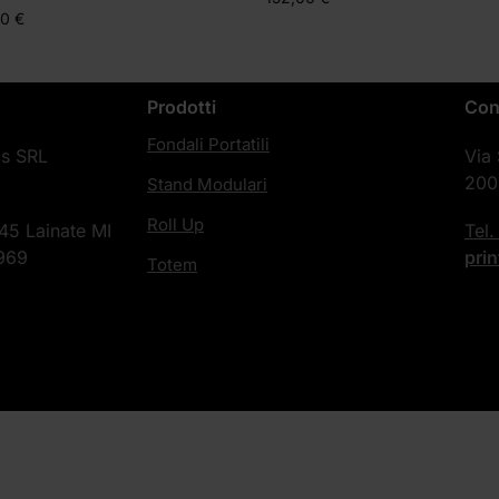
00
€
Prodotti
Con
Fondali Portatili
cs SRL
Via
200
Stand Modulari
Roll Up
45 Lainate MI
Tel
969
pri
Totem