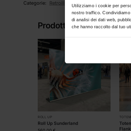
Categorie:
Retroilluminati
,
Fondali Portatili
Ta
Utilizziamo i cookie per perso
nostro traffico. Condividiamo 
di analisi dei dati web, pubbl
Prodotti correlati
che hanno raccolto dal tuo uti
ROLL UP
TOTE
Roll Up Sunderland
Totem
Flank
560,00
€