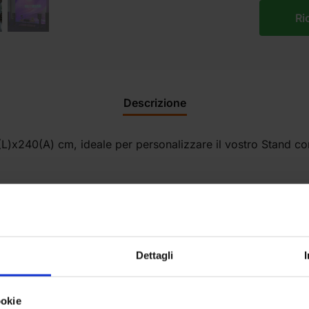
Ri
Descrizione
L)x240(A) cm, ideale per personalizzare il vostro Stand con
n una struttura in alluminio che si monta con estrema facilit
pplicare sulla struttura.
ura, munita di robusti piedi per sostenerla in sicurezza.
Dettagli
ookie