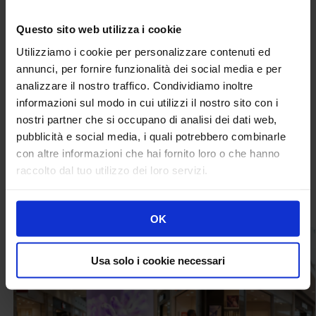
• Base 60, stampa bifacciale 60(L)x120(A), € 155,00+IVA
• Base 80, stampa bifacciale 80(L)x170(A), € 228,00+IVA
Questo sito web utilizza i cookie
• Base 100, stampa bifacciale 100(L)x180(A), € 278,00+IVA
Utilizziamo i cookie per personalizzare contenuti ed
Specifiche Prodotto
annunci, per fornire funzionalità dei social media e per
• Totem per interni e esterni
analizzare il nostro traffico. Condividiamo inoltre
• Pannelli in bilaminato 10mm
informazioni sul modo in cui utilizzi il nostro sito con i
• Base in acciaio
nostri partner che si occupano di analisi dei dati web,
pubblicità e social media, i quali potrebbero combinarle
con altre informazioni che hai fornito loro o che hanno
Categoria:
Totem
raccolto dal tuo utilizzo dei loro servizi.
Prodotti correlati
OK
Usa solo i cookie necessari