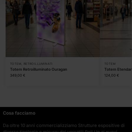
TOTEM
,
RETROILLUMINATI
TOTEM
Totem Retroilluminato Ouragan
Totem Etendar
349,00
€
124,00
€
Cosa facciamo
Da oltre 10 anni commercializziamo Strutture espositive di
diverse tipologie e misure: dai versatili Roll Up ai nuovi