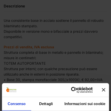
Descrizione
Una consistente base in acciaio sostiene il pannello di robusto
bilaminato stampato.
Disponibile in versione mono e bifacciale a prezzi davvero
competitivi.
Prezzi di vendita, IVA esclusa
Struttura completa di base in metallo e pannello in bilaminato;
misure in centimetri:
TOTEM AUTOPORTANTE
Struttura p
er interni; con qualche precauzione può essere
utilizzato anche in esterni in posizione riparata.
• Base 30, stampa monofacciale 30(L)x100(A), € 92,00+IVA
• Base 60, stampa monofacciale 60(L)x120(A), € 138,00+IVA
• Base 80, stampa monofacciale 80(L)x170(A), € 189,00+IVA
• Base 100, stampa monofacciale 100(L)x180(A), €
228,00+IVA
Consenso
Dettagli
Informazioni sui cookie
• Base 30, stampa bifacciale 30(L)x100(A), € 103,00+IVA