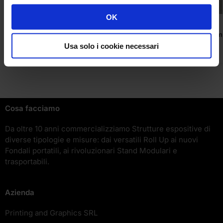
OK
ACCESSORI
ACCESSORI
Bandiere Promozionali
Desk Blenheim
75,00
€
211,00
€
Usa solo i cookie necessari
Cosa facciamo
Da oltre 10 anni commercializziamo Strutture espositive di
diverse tipologie e misure: dai versatili Roll Up ai nuovi
Fondali portatili, ai rivoluzionari Stand Modulari e
trasportabili.
Azienda
Printing and Graphics SRL