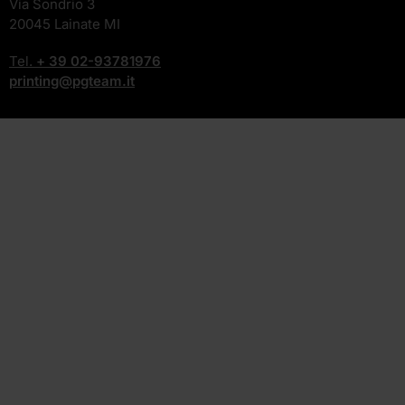
Via Sondrio 3
20045 Lainate MI
Tel.
+ 39
02-93781976
printing@pgteam.it