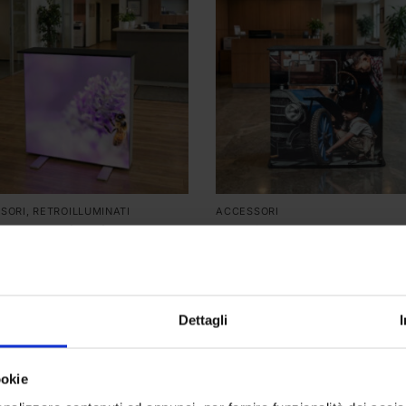
SORI
,
RETROILLUMINATI
ACCESSORI
etto Retroilluminato
Desk Skua
gan
208,00
€
00
€
Dettagli
Prodotti
Con
Fondali Portatili
ookie
cs SRL
Via
200
Stand Modulari