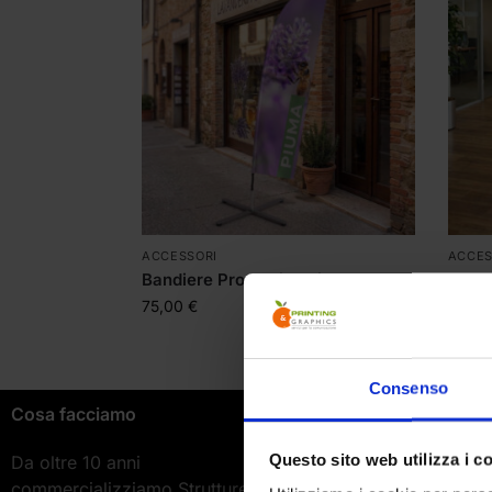
ACCESSORI
ACCES
Bandiere Promozionali
Banch
Oura
75,00
€
459,
Consenso
Cosa facciamo
Azienda
Questo sito web utilizza i c
Da oltre 10 anni
Printing and Graphi
commercializziamo Strutture