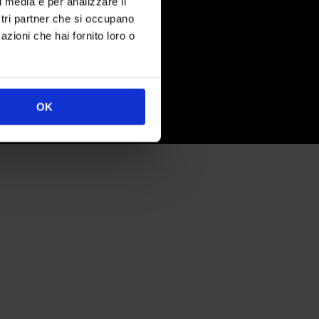
l media e per analizzare il
ostri partner che si occupano
.
+ 39
02-93781976
azioni che hai fornito loro o
nting@pgteam.it
OK