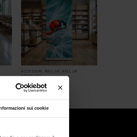
ACCESSORI
,
ROLL UP
,
ROLL UP
STANDARD
Roll Up Spitfire
79,00
€
Informazioni sui cookie
tatti
 Sondrio 3
45 Lainate MI