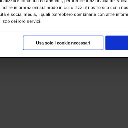
nalizzare contenuti ed annunci, per fornire funzionalità dei socia
inoltre informazioni sul modo in cui utilizzi il nostro sito con i n
Roll Up
45 Lainate MI
Tel
icità e social media, i quali potrebbero combinarle con altre inform
969
pri
Totem
lizzo dei loro servizi.
Usa solo i cookie necessari