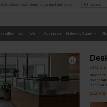
e troviamo la soluzione ideale per i tuoi stand.
Italiano
etroilluminati
Totem
Accessori
Noleggio Stand
Sta
Des
211,00
€
Banchetto 
ripiano inf
legno verni
Scarica 