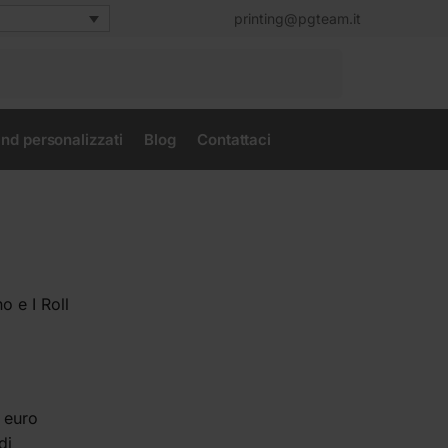
printing@pgteam.it
Cerca
nd personalizzati
Blog
Contattaci
o e I Roll
a euro
di