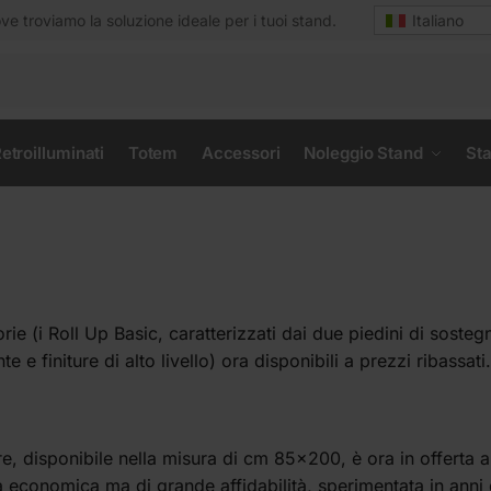
e troviamo la soluzione ideale per i tuoi stand.
Italiano
etroilluminati
Totem
Accessori
Noleggio Stand
Sta
rie (i Roll Up Basic, caratterizzati dai due piedini di sostegn
e finiture di alto livello) ora disponibili a prezzi ribassati.
ire, disponibile nella misura di cm 85×200, è ora in offerta 
 economica ma di grande affidabilità, sperimentata in anni 