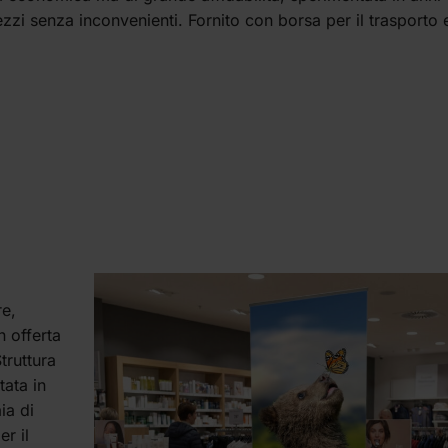
zzi senza inconvenienti. Fornito con borsa per il trasporto 
re,
n offerta
truttura
tata in
ia di
r il