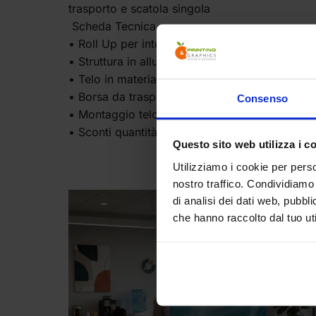
trasporto e scatola singola
Scheda Tecnica
• Roll Up per interni
• Struttura in alluminio
• Telo in materiale PET, senza PVC
• Borsa da trasporto morbida inclusa
Consenso
• Montaggio telo incluso
• Sconti quantità ulteriori su richiesta
Questo sito web utilizza i c
Utilizziamo i cookie per perso
nostro traffico. Condividiamo 
di analisi dei dati web, pubbl
che hanno raccolto dal tuo uti