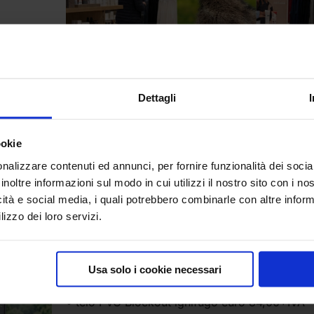
Dettagli
ookie
nalizzare contenuti ed annunci, per fornire funzionalità dei socia
inoltre informazioni sul modo in cui utilizzi il nostro sito con i n
• Roll Up Lux Spitfire
icità e social media, i quali potrebbero combinarle con altre inform
Il nostro classico Roll Up Lux Spitfire è ora offe
lizzo dei loro servizi.
nuova configurazione, sempre con una consist
base autoportante di grande effetto estetico.
– Cm 85×200:
Usa solo i cookie necessari
• telo PET euro 79,00+IVA
• telo PVC Blockout ignifugo euro 84,00+IVA