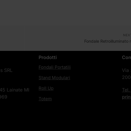
NEX
Fondale Retroilluminato
Prodotti
Con
Fondali Portatili
cs SRL
Via
200
Stand Modulari
Roll Up
45 Lainate MI
Tel
969
pri
Totem