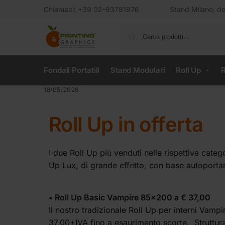
Chiamaci: +39 02-93781976
Stand Milano, dov
Fondali Portatili
Stand Modulari
Roll Up
R
18/05/2026
Roll Up in offerta
I due Roll Up più venduti nelle rispettiva catego
Up Lux, di grande effetto, con base autoportante 
• Roll Up Basic Vampire 85×200 a € 37,00
Il nostro tradizionale Roll Up per interni Vamp
37,00+IVA fino a esaurimento scorte. Struttura