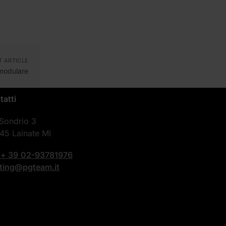
T ARTICLE
 modulare
tatti
 Sondrio 3
45 Lainate MI
.
+ 39
02-93781976
nting@pgteam.it